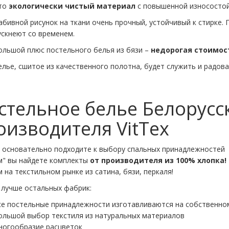
то
экологически чистый материал
с повышенной износостой
абивной рисунок на ткани очень прочный, устойчивый к стирке. 
ускнеют со временем.
ольшой плюс постельного белья из бязи –
недорогая стоимос
елье, сшитое из качественного полотна, будет служить и радова
стельное белье Белорусс
оизводителя VitTex
 основательно подходите к выбору спальных принадлежностей 
м" вы найдете комплекты
от производителя из 100% хлопка!
 на текстильном рынке из сатина, бязи, перкаля!
 лучше остальных фабрик:
се постельные принадлежности изготавливаются на собственно
ольшой выбор текстиля из натуральных материалов
ногообразие расцветок