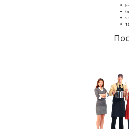
и
б
ч
т
Пос