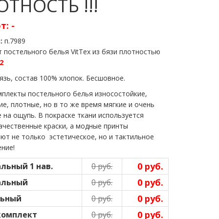
ТНОСТЬ !!!
от:
-
л:
п.7989
 постельного белья VitTex из бязи плотностью
2
бязь, состав 100% хлопок. Бесшовное.
плекты постельного белья ​износостойкие,
ие, плотные, но в то же время мягкие и очень
 на ощупь. В покраске ткани используется
ачественные краски, а модные принты
ют не только эстетическое, но и тактильное
ние!
0 руб.
альный 1 нав.
0 руб.
0 руб.
пальный
0 руб.
0 руб.
льный
0 руб.
0 руб.
комплект
0 руб.