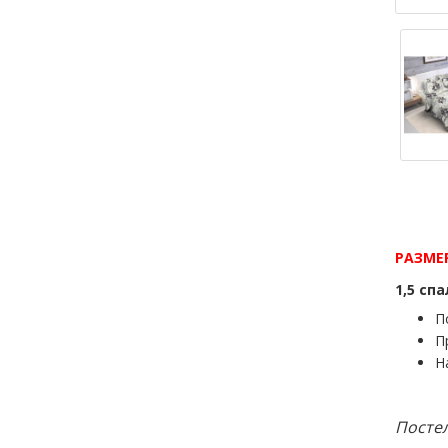
РАЗМЕ
1,
П
П
Н
Постел