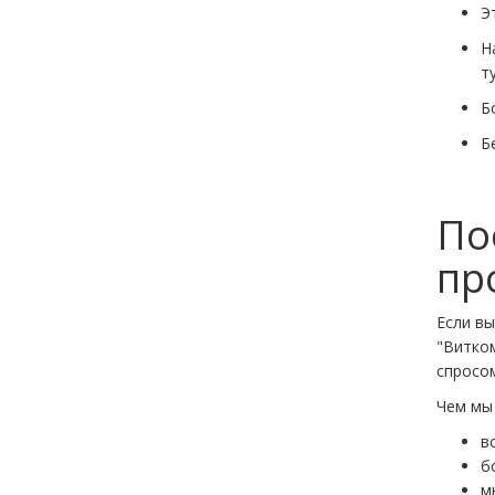
Э
Н
т
Б
Б
По
пр
Если вы
"Витко
спросом
Чем мы
в
б
м