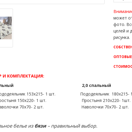
Внимани
может от
фото. Вс
целей и
рисунка.
СОБСТВЕ
ОПТОВЫЕ
СТОИМОС
Р И КОМПЛЕКТАЦИЯ:
5 спальный 2,0 спальн
ододеяльник 153х215- 1 шт. Пододеяльник 180х215-
ростыня 150х220- 1 шт. Простыня 210х220- 
аволочки 70х70- 2 шт. Наволочки 70х70- 2 
ьное белье из
бязи
– правильный выбор.