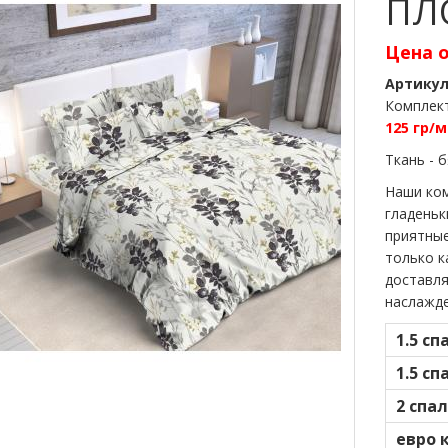
ПЛО
Цена 
Артику
Комплект
125 гр/м
Ткань - 
Наши ком
гладеньк
приятные
только к
доставля
наслажде
1.5 сп
1.5 с
2 спа
евро 