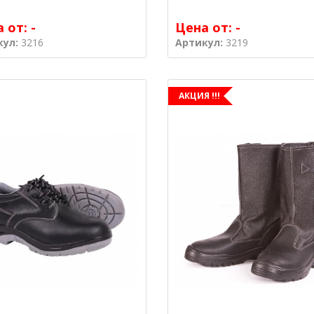
а от:
-
Цена от:
-
кул:
3216
Артикул:
3219
АКЦИЯ !!!