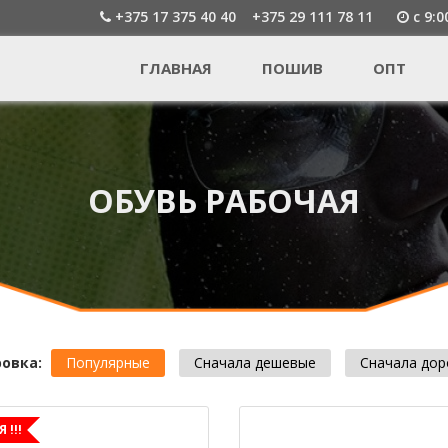
+375 17 375 40 40
+375 29 111 78 11
c 9:0
ГЛАВНАЯ
ПОШИВ
ОПТ
ОБУВЬ РАБОЧАЯ
овка:
Популярные
Сначала дешевые
Сначала дор
 !!!
раницы