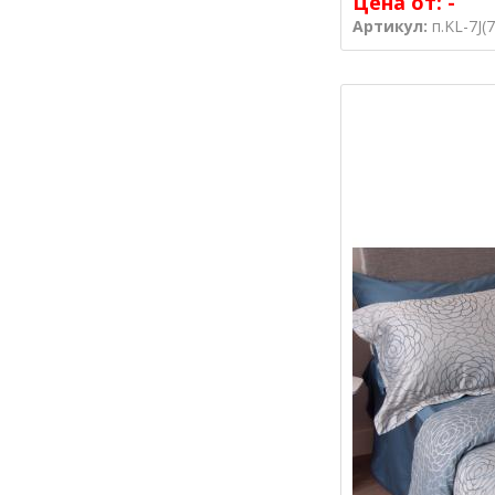
Цена от:
-
Артикул:
п.KL-7J(