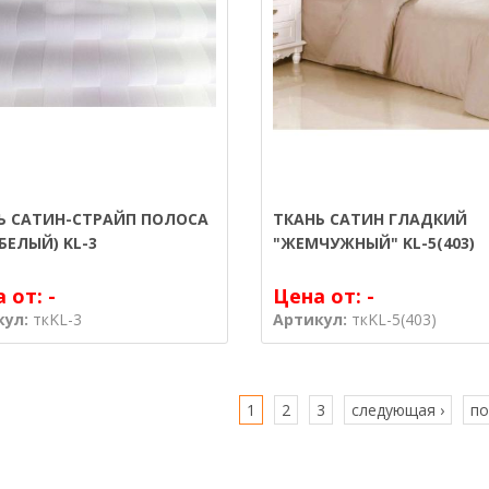
Ь САТИН-СТРАЙП ПОЛОСА
ТКАНЬ САТИН ГЛАДКИЙ
БЕЛЫЙ) KL-3
"ЖЕМЧУЖНЫЙ" KL-5(403)
а от:
-
Цена от:
-
кул:
ткKL-3
Артикул:
ткKL-5(403)
1
2
3
следующая ›
по