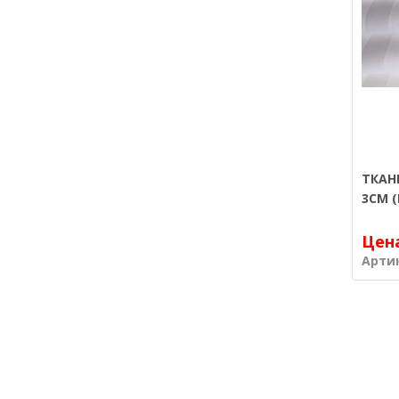
ТКАН
3СМ (
Цен
Арти