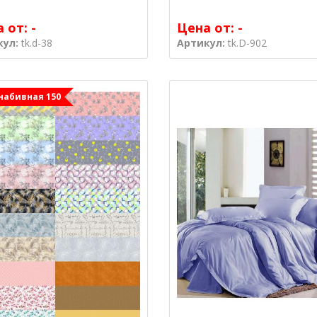
а от:
-
Цена от:
-
кул:
tk.d-38
Артикул:
tk.D-902
набивная 150