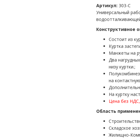
Артикул:
303-С
Универсальный рабо
водоотталкивающей
Конструктивное о
Состоит из ку
Куртка застег
Манжеты на ру
Два нагрудных
низу куртки.;
Полукомбинезо
на контактную
Дополнительну
На куртку нас
Цена без НДС, 
Область примене
Строительств
Складское хоз
Жилищно-Комм