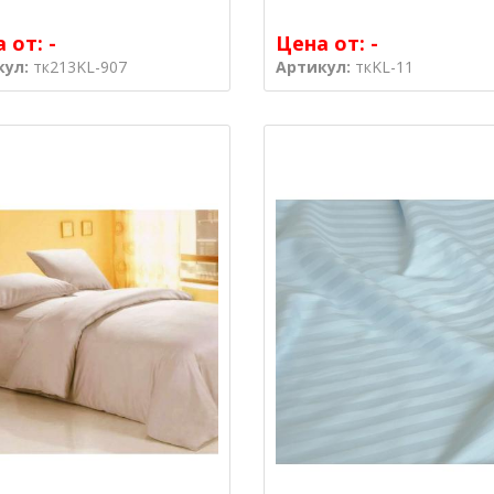
а от:
-
Цена от:
-
кул:
тк213KL-907
Артикул:
ткKL-11