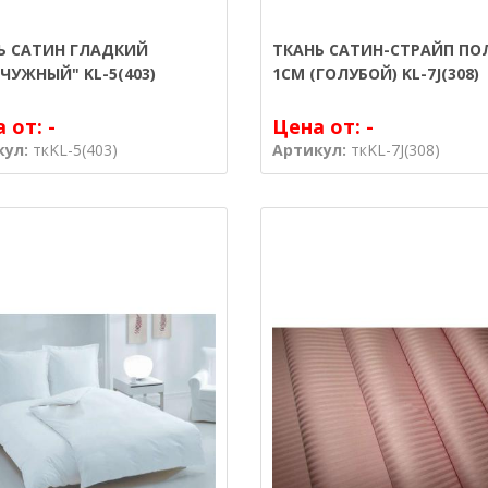
Ь САТИН ГЛАДКИЙ
ТКАНЬ САТИН-СТРАЙП ПО
ЧУЖНЫЙ" KL-5(403)
1СМ (ГОЛУБОЙ) KL-7J(308)
а от:
-
Цена от:
-
кул:
ткKL-5(403)
Артикул:
ткKL-7J(308)