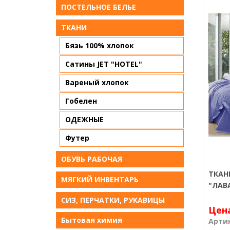
ПОСТЕЛЬНОЕ БЕЛЬE
ТКАНИ
Бязь 100% хлопок
Сатины JET "HOTEL"
Вареный хлопок
Гобелен
ОДЕЖНЫЕ
Футер
ОБУВЬ РАБОЧАЯ
ТКАН
МЯГКИЙ ИНВЕНТАРЬ
"ЛАВ
СИЗ, ПЕРЧАТКИ, РУКАВИЦЫ
Цен
Бытовая химия
Арти