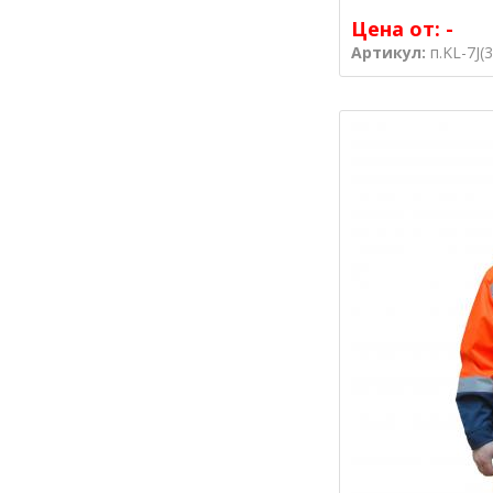
Цена от:
-
Артикул:
п.KL-7J(