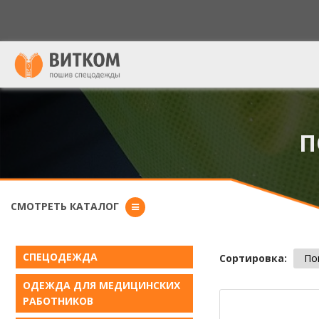
Форма поиска
П
СМОТРЕТЬ КАТАЛОГ
СПЕЦОДЕЖДА
Сортировка:
По
ОДЕЖДА ДЛЯ МЕДИЦИНСКИХ
РАБОТНИКОВ
Страниц