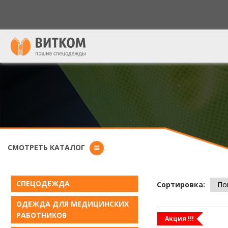
Форма поиска
СМОТРЕТЬ КАТАЛОГ
СПЕЦОДЕЖДА
Сортировка:
По
ОДЕЖДА ДЛЯ МЕДИЦИНСКИХ
РАБОТНИКОВ
Акция !!!
Страниц