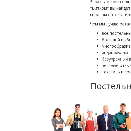
Если вы основатель
"Витком" вы найде
спросом на текстиль
Чем мы лучше остал
все постельн
большой выбо
многообразие
индивидуальн
безупречный 
честные отзы
текстиль в со
Постельн