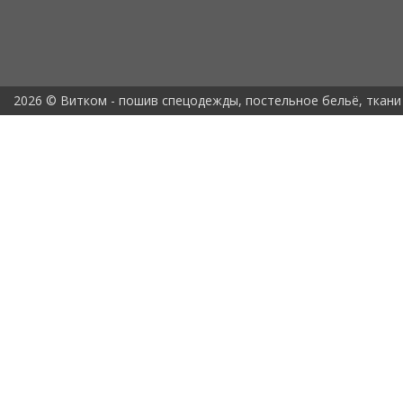
2026 © Витком - пошив спецодежды, постельное бельё, ткани